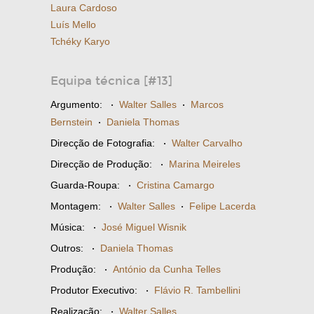
Laura Cardoso
Luís Mello
Tchéky Karyo
Equipa técnica [#13]
Argumento:
·
Walter Salles
·
Marcos
Bernstein
·
Daniela Thomas
Direcção de Fotografia:
·
Walter Carvalho
Direcção de Produção:
·
Marina Meireles
Guarda-Roupa:
·
Cristina Camargo
Montagem:
·
Walter Salles
·
Felipe Lacerda
Música:
·
José Miguel Wisnik
Outros:
·
Daniela Thomas
Produção:
·
António da Cunha Telles
Produtor Executivo:
·
Flávio R. Tambellini
Realização:
·
Walter Salles