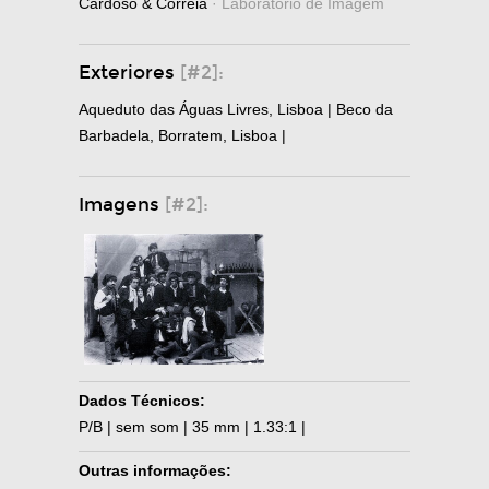
Cardoso & Correia
· Laboratório de Imagem
Exteriores
[#2]:
Aqueduto das Águas Livres, Lisboa | Beco da
Barbadela, Borratem, Lisboa |
Imagens
[#2]:
Dados Técnicos:
P/B | sem som | 35 mm | 1.33:1 |
Outras informações: