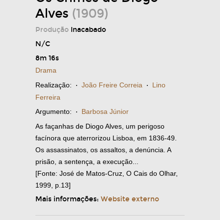
Alves
(1909)
Produção
Inacabado
N/C
8m 16s
Drama
Realização:
·
João Freire Correia
·
Lino
Ferreira
Argumento:
·
Barbosa Júnior
As façanhas de Diogo Alves, um perigoso
facínora que aterrorizou Lisboa, em 1836-49.
Os assassinatos, os assaltos, a denúncia. A
prisão, a sentença, a execução...
[Fonte: José de Matos-Cruz, O Cais do Olhar,
1999, p.13]
Mais informações:
Website externo