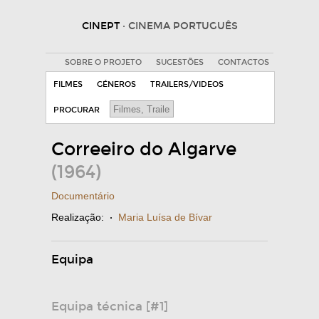
CINEPT
· CINEMA PORTUGUÊS
SOBRE O PROJETO
SUGESTÕES
CONTACTOS
FILMES
GÉNEROS
TRAILERS/VIDEOS
PROCURAR
Correeiro do Algarve
(1964)
Documentário
Realização:
·
Maria Luísa de Bívar
Equipa
Equipa técnica [#1]