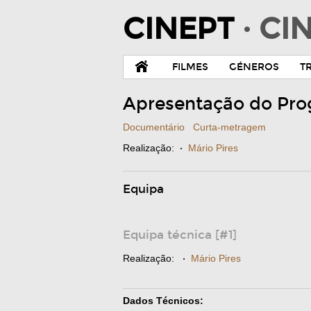
CINEPT
· C
FILMES
GÉNEROS
T
Apresentação do Pr
Documentário
Curta-metragem
Realização:
·
Mário Pires
Equipa
Equipa técnica [#1]
Realização:
·
Mário Pires
Dados Técnicos: