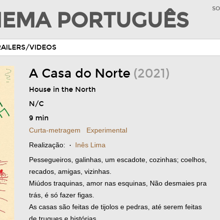
SO
INEMA PORTUGUÊS
RAILERS/VIDEOS
A Casa do Norte
(2021)
House in the North
N/C
9 min
Curta-metragem
Experimental
Realização:
·
Inês Lima
Pessegueiros, galinhas, um escadote, cozinhas; coelhos,
recados, amigas, vizinhas.
Miúdos traquinas, amor nas esquinas, Não desmaies pra
trás, é só fazer figas.
As casas são feitas de tijolos e pedras, até serem feitas
de truques e histórias.