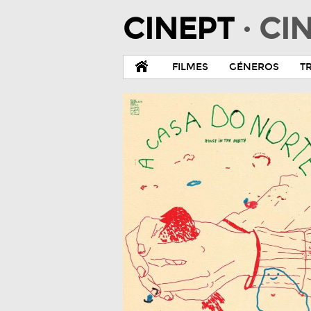
CINEPT
· C
FILMES
GÉNEROS
T