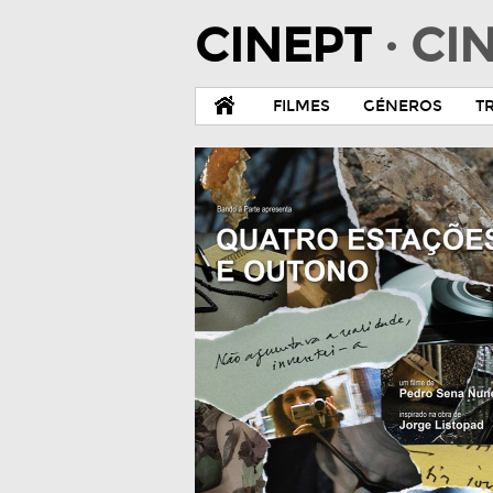
CINEPT
· C
FILMES
GÉNEROS
T