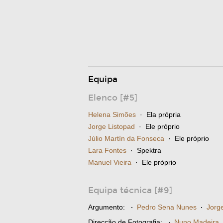
Equipa
Elenco [#5]
Helena Simões
· Ela própria
Jorge Listopad
· Ele próprio
Júlio Martín da Fonseca
· Ele próprio
Lara Fontes
· Spektra
Manuel Vieira
· Ele próprio
Equipa técnica [#9]
Argumento:
·
Pedro Sena Nunes
·
Jorg
Direcção de Fotografia:
·
Nuno Madeira