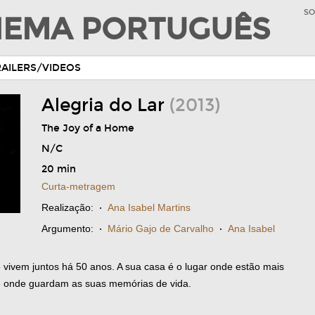
SO
INEMA PORTUGUÊS
RAILERS/VIDEOS
Alegria do Lar
(2013)
The Joy of a Home
N/C
20 min
Curta-metragem
Realização:
·
Ana Isabel Martins
Argumento:
·
Mário Gajo de Carvalho
·
Ana Isabel
vivem juntos há 50 anos. A sua casa é o lugar onde estão mais
 e onde guardam as suas memórias de vida.