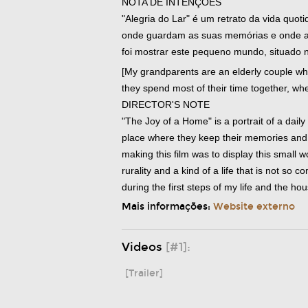
NOTA DE INTENÇÕES
"Alegria do Lar" é um retrato da vida quot
onde guardam as suas memórias e onde ago
foi mostrar este pequeno mundo, situado 
[My grandparents are an elderly couple wh
they spend most of their time together, whe
DIRECTOR'S NOTE
"The Joy of a Home" is a portrait of a daily
place where they keep their memories and 
making this film was to display this small wo
rurality and a kind of a life that is not so
during the first steps of my life and the ho
Mais informações:
Website externo
Videos
[#1]:
[Trailer]