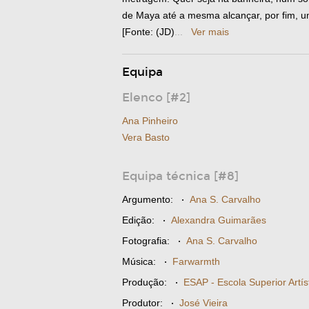
de Maya até a mesma alcançar, por fim, u
[Fonte: (JD)
...
Ver mais
Equipa
Elenco [#2]
Ana Pinheiro
Vera Basto
Equipa técnica [#8]
Argumento:
·
Ana S. Carvalho
Edição:
·
Alexandra Guimarães
Fotografia:
·
Ana S. Carvalho
Música:
·
Farwarmth
Produção:
·
ESAP - Escola Superior Artís
Produtor:
·
José Vieira