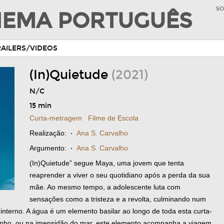
SO
INEMA PORTUGUÊS
RAILERS/VIDEOS
(In)Quietude
(2021)
N/C
15 min
Curta-metragem
Filme de Escola
Realização:
·
Ana S. Carvalho
Argumento:
·
Ana S. Carvalho
(In)Quietude” segue Maya, uma jovem que tenta
reaprender a viver o seu quotidiano após a perda da sua
mãe. Ao mesmo tempo, a adolescente luta com
sensações como a tristeza e a revolta, culminando num
 interno. A água é um elemento basilar ao longo de toda esta curta-
nho, ou na imensidão do mar, este elemento acompanha a viagem