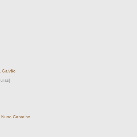
a Gaivão
turas]
o
·
Nuno Carvalho