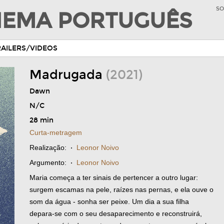
SO
INEMA PORTUGUÊS
RAILERS/VIDEOS
Madrugada
(2021)
Dawn
N/C
28 min
Curta-metragem
Realização:
·
Leonor Noivo
Argumento:
·
Leonor Noivo
Maria começa a ter sinais de pertencer a outro lugar:
surgem escamas na pele, raízes nas pernas, e ela ouve o
som da água - sonha ser peixe. Um dia a sua filha
depara-se com o seu desaparecimento e reconstruirá,