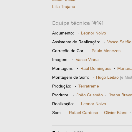
Lília Trajano
Equipa técnica [#14]
Argumento:
·
Leonor Noivo
Assistente de Realização:
·
Vasco Saltão
Correção de Cor:
·
Paulo Menezes
Imagem:
·
Vasco Viana
Montagem:
·
Raul Domingues
·
Marian
Montagem de Som:
·
Hugo Leitão
[e Mis
Produção:
·
Terratreme
Produtor:
·
João Gusmão
·
Joana Brav
Realização:
·
Leonor Noivo
Som:
·
Rafael Cardoso
·
Olivier Blanc