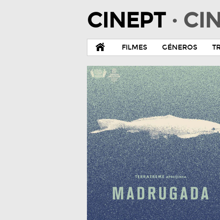
CINEPT
· C
FILMES
GÉNEROS
T