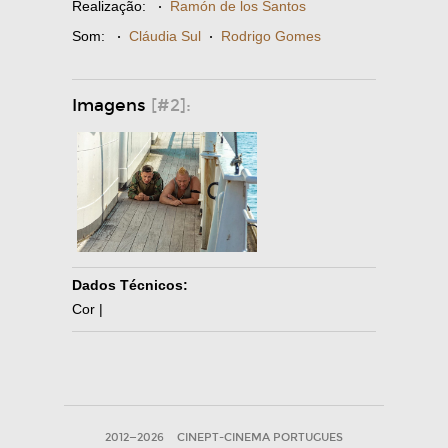
Realização:
·
Ramón de los Santos
Som:
·
Cláudia Sul
·
Rodrigo Gomes
Imagens
[#2]:
Dados Técnicos:
Cor |
2012—2026
CINEPT-CINEMA PORTUGUES