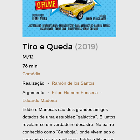
Tiro e Queda
(2019)
M/12
78 min
Comédia
Realização:
·
Ramón de los Santos
Argumento:
·
Filipe Homem Fonseca
·
Eduardo Madeira
Eddie e Manecas são dois grandes amigos
dotados de uma estupidez “galáctica”. E juntos
revelam-se um verdadeiro desastre. No bairro
conhecido como “Camboja”, onde vivem sob o
comando de suas mulheres, Eddie e Manecas