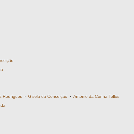
nceição
ia
s Rodrigues
·
Gisela da Conceição
·
António da Cunha Telles
ida