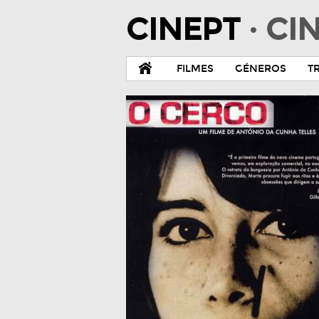
CINEPT
· C
FILMES
GÉNEROS
T