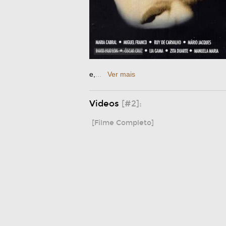
e,
...
Ver mais
Videos
[#2]:
[Filme Completo]