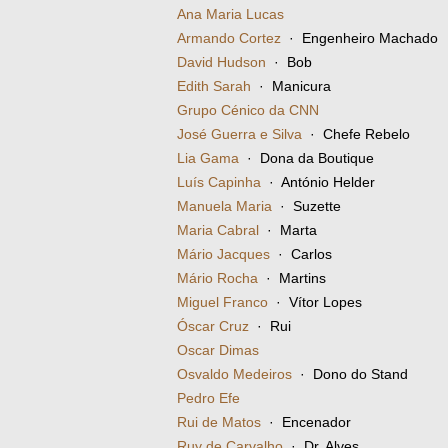
Ana Maria Lucas
Armando Cortez
· Engenheiro Machado
David Hudson
· Bob
Edith Sarah
· Manicura
Grupo Cénico da CNN
José Guerra e Silva
· Chefe Rebelo
Lia Gama
· Dona da Boutique
Luís Capinha
· António Helder
Manuela Maria
· Suzette
Maria Cabral
· Marta
Mário Jacques
· Carlos
Mário Rocha
· Martins
Miguel Franco
· Vítor Lopes
Óscar Cruz
· Rui
Oscar Dimas
Osvaldo Medeiros
· Dono do Stand
Pedro Efe
Rui de Matos
· Encenador
Ruy de Carvalho
· Dr. Alves