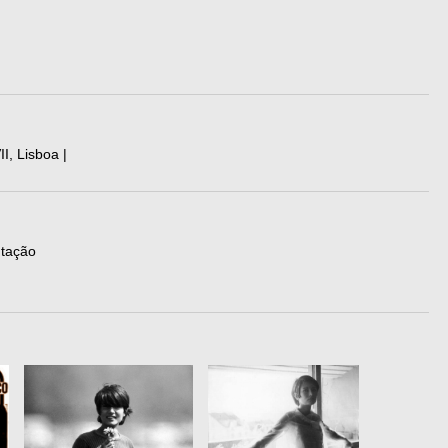
I, Lisboa |
ntação