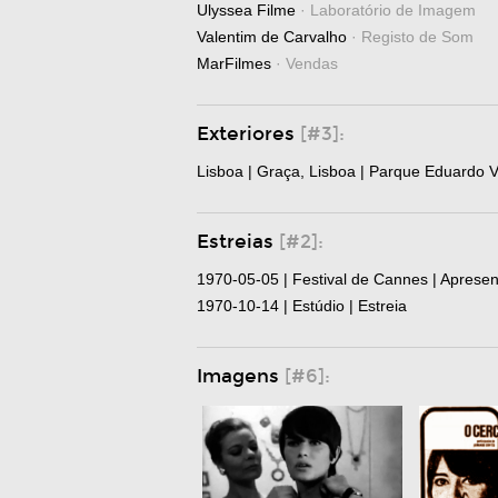
Ulyssea Filme
· Laboratório de Imagem
Valentim de Carvalho
· Registo de Som
MarFilmes
· Vendas
Exteriores
[#3]:
Lisboa | Graça, Lisboa | Parque Eduardo VI
Estreias
[#2]:
1970-05-05 | Festival de Cannes | Aprese
1970-10-14 | Estúdio | Estreia
Imagens
[#6]: