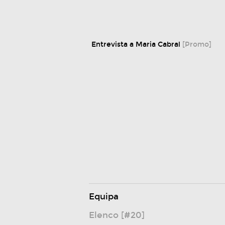
Entrevista a Maria Cabral
[Promo]
Equipa
Elenco [#20]