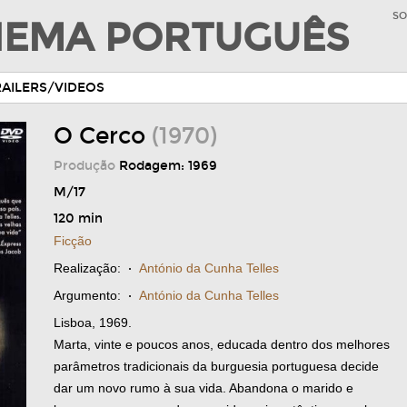
SO
INEMA PORTUGUÊS
RAILERS/VIDEOS
O Cerco
(1970)
Produção
Rodagem: 1969
M/17
120 min
Ficção
Realização:
·
António da Cunha Telles
Argumento:
·
António da Cunha Telles
Lisboa, 1969.
Marta, vinte e poucos anos, educada dentro dos melhores
parâmetros tradicionais da burguesia portuguesa decide
dar um novo rumo à sua vida. Abandona o marido e