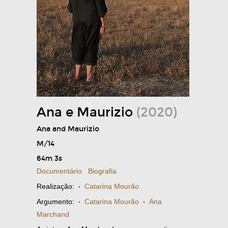
Ana e Maurizio
(2020)
Ana and Maurizio
M/14
64m 3s
Documentário
Biografia
Realização:
·
Catarina Mourão
Argumento:
·
Catarina Mourão
·
Ana
Marchand