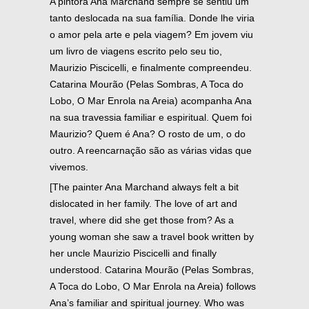
A pintora Ana Marchand sempre se sentiu um
tanto deslocada na sua família. Donde lhe viria
o amor pela arte e pela viagem? Em jovem viu
um livro de viagens escrito pelo seu tio,
Maurizio Piscicelli, e finalmente compreendeu.
Catarina Mourão (Pelas Sombras, A Toca do
Lobo, O Mar Enrola na Areia) acompanha Ana
na sua travessia familiar e espiritual. Quem foi
Maurizio? Quem é Ana? O rosto de um, o do
outro. A reencarnação são as várias vidas que
vivemos.
[The painter Ana Marchand always felt a bit
dislocated in her family. The love of art and
travel, where did she get those from? As a
young woman she saw a travel book written by
her uncle Maurizio Piscicelli and finally
understood. Catarina Mourão (Pelas Sombras,
A Toca do Lobo, O Mar Enrola na Areia) follows
Ana’s familiar and spiritual journey. Who was