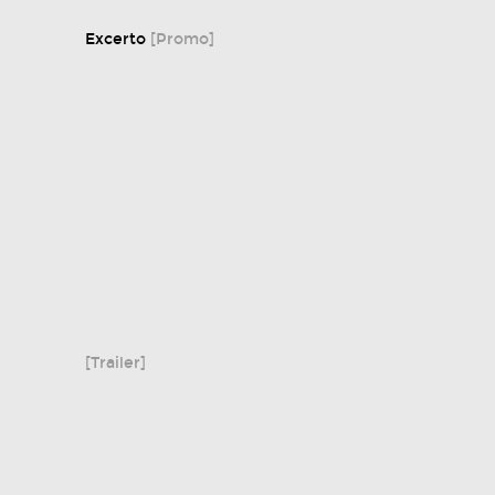
Excerto
[Promo]
[Trailer]