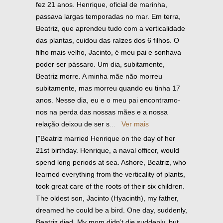
fez 21 anos. Henrique, oficial de marinha,
passava largas temporadas no mar. Em terra,
Beatriz, que aprendeu tudo com a verticalidade
das plantas, cuidou das raízes dos 6 filhos. O
filho mais velho, Jacinto, é meu pai e sonhava
poder ser pássaro. Um dia, subitamente,
Beatriz morre. A minha mãe não morreu
subitamente, mas morreu quando eu tinha 17
anos. Nesse dia, eu e o meu pai encontramo-
nos na perda das nossas mães e a nossa
relação deixou de ser s
...
Ver mais
["Beatriz married Henrique on the day of her
21st birthday. Henrique, a naval officer, would
spend long periods at sea. Ashore, Beatriz, who
learned everything from the verticality of plants,
took great care of the roots of their six children.
The oldest son, Jacinto (Hyacinth), my father,
dreamed he could be a bird. One day, suddenly,
Beatriz died. My mom didn’t die suddenly, but