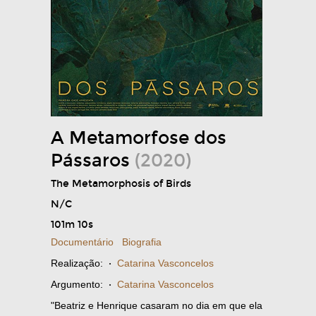
A Metamorfose dos
Pássaros
(2020)
The Metamorphosis of Birds
N/C
101m 10s
Documentário
Biografia
Realização:
·
Catarina Vasconcelos
Argumento:
·
Catarina Vasconcelos
"Beatriz e Henrique casaram no dia em que ela