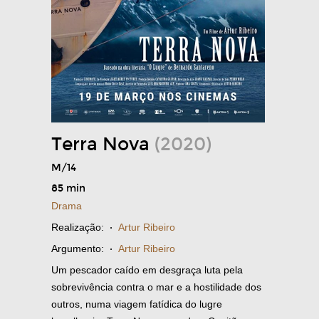
Terra Nova
(2020)
M/14
85 min
Drama
Realização:
·
Artur Ribeiro
Argumento:
·
Artur Ribeiro
Um pescador caído em desgraça luta pela
sobrevivência contra o mar e a hostilidade dos
outros, numa viagem fatídica do lugre