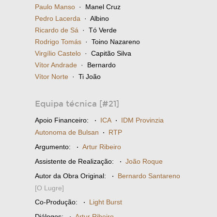
Paulo Manso
· Manel Cruz
Pedro Lacerda
· Albino
Ricardo de Sá
· Tó Verde
Rodrigo Tomás
· Toino Nazareno
Virgílio Castelo
· Capitão Silva
Vítor Andrade
· Bernardo
Vítor Norte
· Ti João
Equipa técnica [#21]
Apoio Financeiro:
·
ICA
·
IDM Provinzia
Autonoma de Bulsan
·
RTP
Argumento:
·
Artur Ribeiro
Assistente de Realização:
·
João Roque
Autor da Obra Original:
·
Bernardo Santareno
[O Lugre]
Co-Produção:
·
Light Burst
Diálogos:
·
Artur Ribeiro