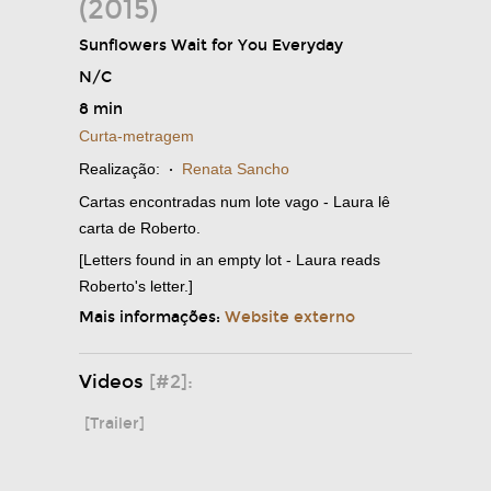
(2015)
Sunflowers Wait for You Everyday
N/C
8 min
Curta-metragem
Realização:
·
Renata Sancho
Cartas encontradas num lote vago - Laura lê
carta de Roberto.
[Letters found in an empty lot - Laura reads
Roberto's letter.]
Mais informações:
Website externo
Videos
[#2]:
[Trailer]