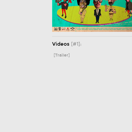
Videos
[#1]:
[Trailer]