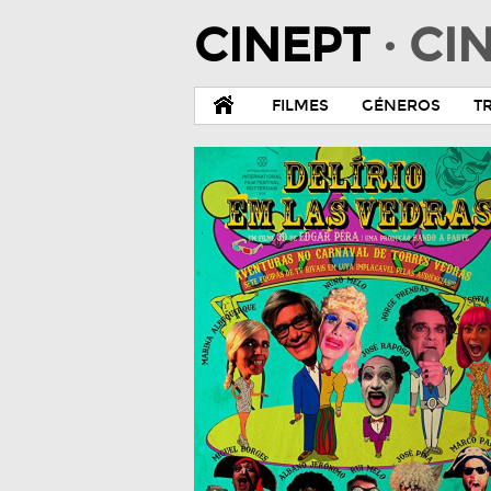
CINEPT
· C
FILMES
GÉNEROS
T