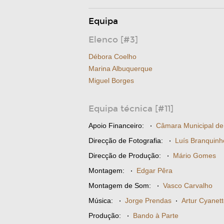
Equipa
Elenco [#3]
Débora Coelho
Marina Albuquerque
Miguel Borges
Equipa técnica [#11]
Apoio Financeiro:
·
Câmara Municipal de
Direcção de Fotografia:
·
Luís Branquinh
Direcção de Produção:
·
Mário Gomes
Montagem:
·
Edgar Pêra
Montagem de Som:
·
Vasco Carvalho
Música:
·
Jorge Prendas
·
Artur Cyanet
Produção:
·
Bando à Parte