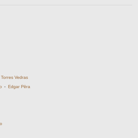
 Torres Vedras
o
·
Edgar Pêra
to