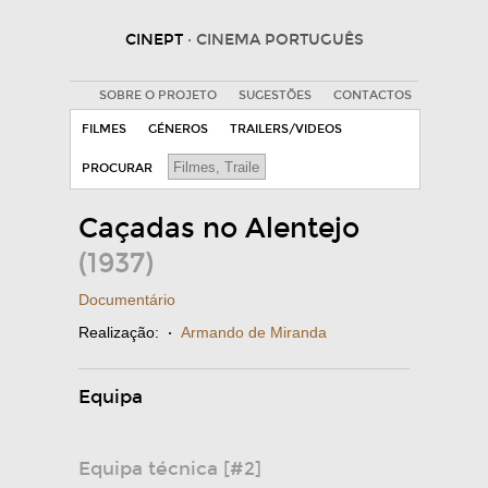
CINEPT
· CINEMA PORTUGUÊS
SOBRE O PROJETO
SUGESTÕES
CONTACTOS
FILMES
GÉNEROS
TRAILERS/VIDEOS
PROCURAR
Caçadas no Alentejo
(1937)
Documentário
Realização:
·
Armando de Miranda
Equipa
Equipa técnica [#2]