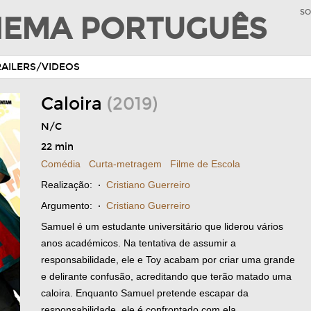
SO
INEMA PORTUGUÊS
RAILERS/VIDEOS
Caloira
(2019)
N/C
22 min
Comédia
Curta-metragem
Filme de Escola
Realização:
·
Cristiano Guerreiro
Argumento:
·
Cristiano Guerreiro
Samuel é um estudante universitário que liderou vários
anos académicos. Na tentativa de assumir a
responsabilidade, ele e Toy acabam por criar uma grande
e delirante confusão, acreditando que terão matado uma
caloira. Enquanto Samuel pretende escapar da
responsabilidade, ele é confrontado com ela.