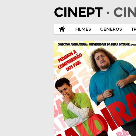
CINEPT
· C
FILMES
GÉNEROS
T