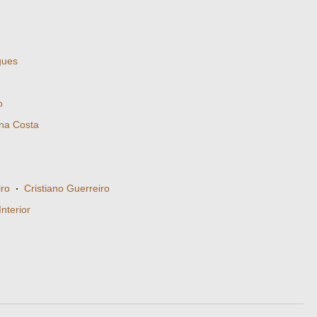
gues
o
ina Costa
iro
·
Cristiano Guerreiro
nterior