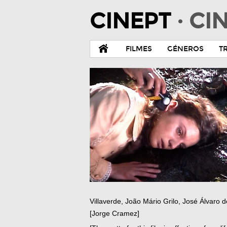
CINEPT
· C
FILMES
GÉNEROS
T
Villaverde, João Mário Grilo, José Álvar
[Jorge Cramez]