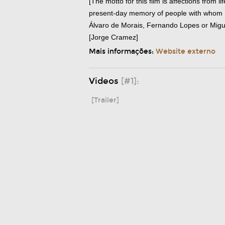
[The motto for this film is affections from 
present-day memory of people with whom I’
Álvaro de Morais, Fernando Lopes or Mig
[Jorge Cramez]
Mais informações:
Website externo
Videos
[#1]:
[Trailer]