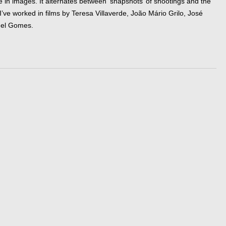
life in images. It alternates between ‘snapshots’ of shootings and the
ve worked in films by Teresa Villaverde, João Mário Grilo, José
uel Gomes.