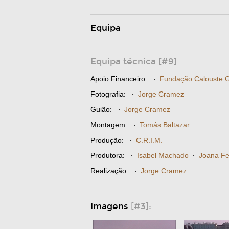
Equipa
Equipa técnica [#9]
Apoio Financeiro:
·
Fundação Calouste G
Fotografia:
·
Jorge Cramez
Guião:
·
Jorge Cramez
Montagem:
·
Tomás Baltazar
Produção:
·
C.R.I.M.
Produtora:
·
Isabel Machado
·
Joana Fe
Realização:
·
Jorge Cramez
Imagens
[#3]: