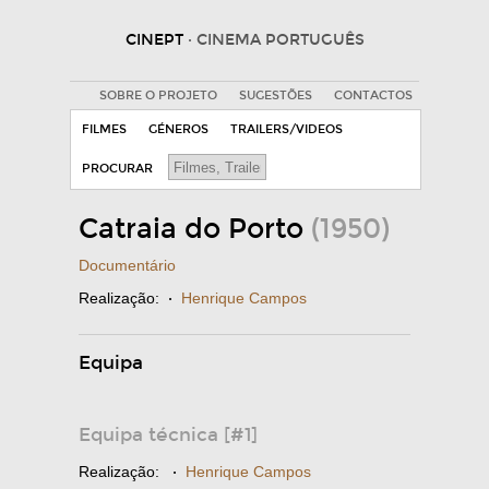
CINEPT
· CINEMA PORTUGUÊS
SOBRE O PROJETO
SUGESTÕES
CONTACTOS
FILMES
GÉNEROS
TRAILERS/VIDEOS
PROCURAR
Catraia do Porto
(1950)
Documentário
Realização:
·
Henrique Campos
Equipa
Equipa técnica [#1]
Realização:
·
Henrique Campos