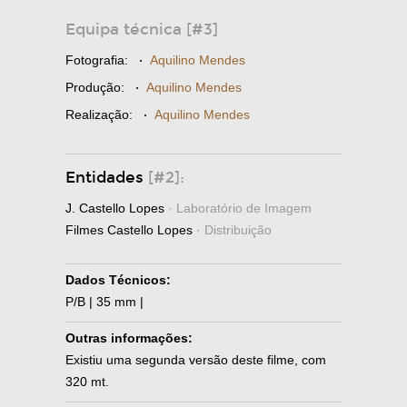
Equipa técnica [#3]
Fotografia:
·
Aquilino Mendes
Produção:
·
Aquilino Mendes
Realização:
·
Aquilino Mendes
Entidades
[#2]:
J. Castello Lopes
· Laboratório de Imagem
Filmes Castello Lopes
· Distribuição
Dados Técnicos:
P/B | 35 mm |
Outras informações:
Existiu uma segunda versão deste filme, com
320 mt.