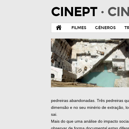
CINEPT
· C
FILMES
GÉNEROS
T
pedreiras abandonadas. Três pedreiras que
dimensão e no seu minério de extração, l
sai.
Mais do que uma análise do impacto socia
observar de forma documental estas dife