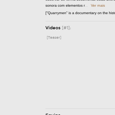
sonora com elementos r
...
Ver mais
["Quarrymen” is a documentary on the hist
Videos
[#1]:
[Teaser]