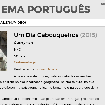
SO
INEMA PORTUGUÊS
RAILERS/VIDEOS
Um Dia Cabouqueiros
(2015)
Quarrymen
N/C
37 min
Curta-metragem
Realização:
·
Tomás Baltazar
A passagem de um dia, vinte e quatro horas em três
 diferem na sua localização geográfica, na sua textura, na sua
ogo diferem na paisagem, na luz, no tamanho e na pedra que de lá
l, ambiental ou económico das pedreiras em Portugal, pretende-se
renças, sublimando o seu poder imagético, preenchendo a paisagem