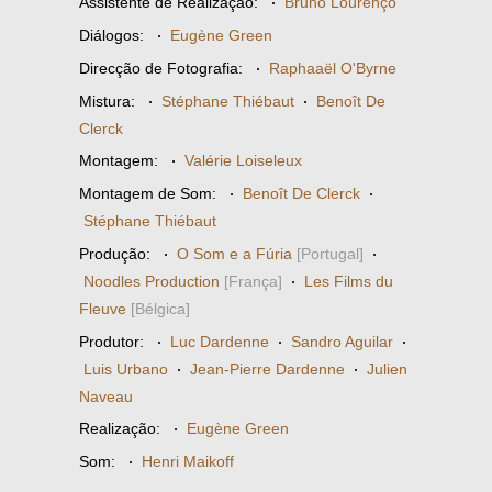
Assistente de Realização:
·
Bruno Lourenço
Diálogos:
·
Eugène Green
Direcção de Fotografia:
·
Raphaaël O'Byrne
Mistura:
·
Stéphane Thiébaut
·
Benoît De
Clerck
Montagem:
·
Valérie Loiseleux
Montagem de Som:
·
Benoît De Clerck
·
Stéphane Thiébaut
Produção:
·
O Som e a Fúria
[Portugal]
·
Noodles Production
[França]
·
Les Films du
Fleuve
[Bélgica]
Produtor:
·
Luc Dardenne
·
Sandro Aguilar
·
Luis Urbano
·
Jean-Pierre Dardenne
·
Julien
Naveau
Realização:
·
Eugène Green
Som:
·
Henri Maikoff