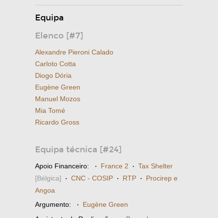
Equipa
Elenco [#7]
Alexandre Pieroni Calado
Carloto Cotta
Diogo Dória
Eugène Green
Manuel Mozos
Mia Tomé
Ricardo Gross
Equipa técnica [#24]
Apoio Financeiro:
·
France 2
·
Tax Shelter
[Bélgica]
·
CNC - COSIP
·
RTP
·
Procirep e
Angoa
Argumento:
·
Eugène Green