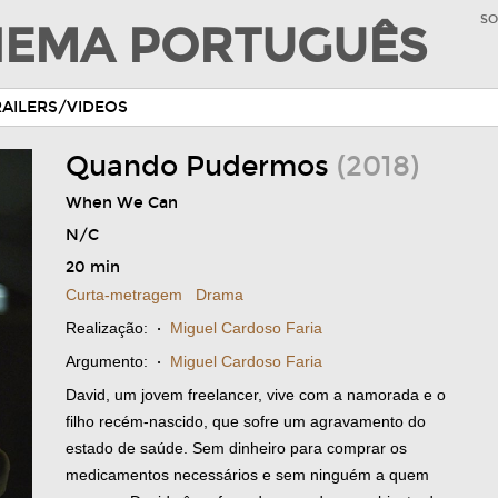
SO
INEMA PORTUGUÊS
RAILERS/VIDEOS
Quando Pudermos
(2018)
When We Can
N/C
20 min
Curta-metragem
Drama
Realização:
·
Miguel Cardoso Faria
Argumento:
·
Miguel Cardoso Faria
David, um jovem freelancer, vive com a namorada e o
filho recém-nascido, que sofre um agravamento do
estado de saúde. Sem dinheiro para comprar os
medicamentos necessários e sem ninguém a quem