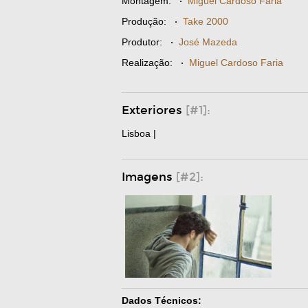
Montagem:
·
Miguel Cardoso Faria
Produção:
·
Take 2000
Produtor:
·
José Mazeda
Realização:
·
Miguel Cardoso Faria
Exteriores
[#1]:
Lisboa |
Imagens
[#2]:
Dados Técnicos: