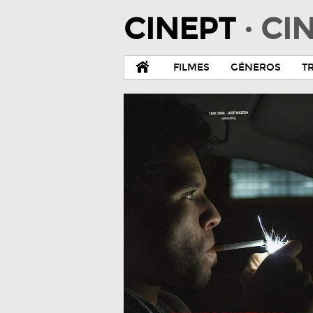
CINEPT
· C
FILMES
GÉNEROS
T