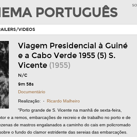
SO
INEMA PORTUGUÊS
RAILERS/VIDEOS
Viagem Presidencial à Guiné
e a Cabo Verde 1955 (5) S.
Vicente
(1955)
N/C
9m 58s
Documentário
Realização:
·
Ricardo Malheiro
"Porto grande de S. Vicente na manhã de sexta-feira,
tor e a remos, embarcações de recreio e de trabalho no porto e de
 dezenas de mastros engalanados a caminho do cais em policromado
o sobre o fundo do clamor estridente das sereias das embarcações.