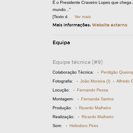
É o Presidente Craveiro Lopes que chega 
mundo..."
[Texto d
...
Ver mais
Mais informações:
Website externo
Equipa
Equipa técnica [#9]
Colaboração Técnica:
·
Perdigão Queiro
Fotografia:
·
João Moreira (I)
·
Alfredo
Locução:
·
Fernando Pessa
Montagem:
·
Fernanda Santos
Produção:
·
Ricardo Malheiro
Realização:
·
Ricardo Malheiro
Som:
·
Heliodoro Pires