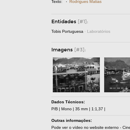
Texto:
·
Rodrigues Matias
Entidades
[#1]:
Tobis Portuguesa
· Laboratórios
Imagens
[#3]:
Dados Técnicos:
P/B | Mono | 35 mm | 1:1,37 |
Outras informações:
Pode ver o vídeo no website externo - Cin