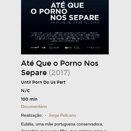
Até Que o Porno Nos
Separe
(2017)
Until Porn Do Us Part
N/C
100 min
Documentário
Realização:
·
Jorge Pelicano
Eulália, uma mãe portuguesa conservadora,