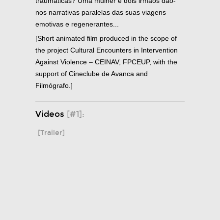
traumáticas? Uma mulher e dois irmãos dão-
nos narrativas paralelas das suas viagens
emotivas e regenerantes...
[Short animated film produced in the scope of
the project Cultural Encounters in Intervention
Against Violence – CEINAV, FPCEUP, with the
support of Cineclube de Avanca and
Filmógrafo.]
Videos
[#1]:
[Trailer]