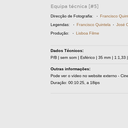
Equipa técnica [#5]
Direcção de Fotografia:
·
Francisco Quin
Legendas:
·
Francisco Quintela
·
José 
Produção:
·
Lisboa Filme
Dados Técnicos:
P/B | sem som | Esférico | 35 mm | 1:1,33 |
Outras informações:
Pode ver o vídeo no website externo - Cin
Duração: 00:10:25, a 18ips