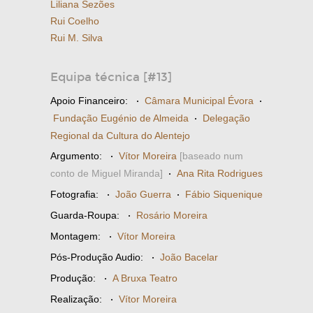
Liliana Sezões
Rui Coelho
Rui M. Silva
Equipa técnica [#13]
Apoio Financeiro:
·
Câmara Municipal Évora
·
Fundação Eugénio de Almeida
·
Delegação
Regional da Cultura do Alentejo
Argumento:
·
Vítor Moreira
[baseado num
conto de Miguel Miranda]
·
Ana Rita Rodrigues
Fotografia:
·
João Guerra
·
Fábio Siquenique
Guarda-Roupa:
·
Rosário Moreira
Montagem:
·
Vítor Moreira
Pós-Produção Audio:
·
João Bacelar
Produção:
·
A Bruxa Teatro
Realização:
·
Vítor Moreira