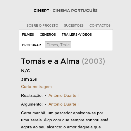
CINEPT
· CINEMA PORTUGUÊS
SOBRE O PROJETO
SUGESTÕES
CONTACTOS
FILMES
GÉNEROS
TRAILERS/VIDEOS
PROCURAR
Tomás e a Alma
(2003)
N/C
31m 25s
Curta-metragem
Realização:
·
António Duarte I
Argumento:
·
António Duarte I
Certa manhã, um pescador apaixona-se por
uma sereia. Algo com que sempre sonhou está
agora ao seu alcance: o amor daquela que