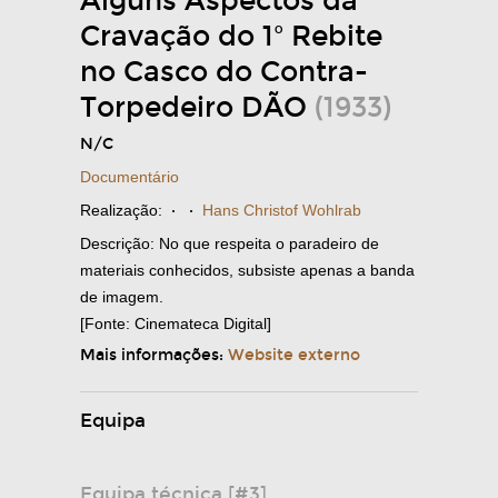
Alguns Aspectos da
Cravação do 1º Rebite
no Casco do Contra-
Torpedeiro DÃO
(1933)
N/C
Documentário
Realização:
·
·
Hans Christof Wohlrab
Descrição: No que respeita o paradeiro de
materiais conhecidos, subsiste apenas a banda
de imagem.
[Fonte: Cinemateca Digital]
Mais informações:
Website externo
Equipa
Equipa técnica [#3]