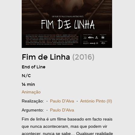
Fim de Linha
(2016)
End of Line
N/C
14 min
Animação
Realização:
·
Paulo D'Alva
·
António Pinto (II)
Argumento:
·
Paulo D'Alva
Fim de linha é um filme baseado em facto reais
que nunca aconteceram, mas que podem vir
acontecer, nunca se sabe… Qualquer realidade