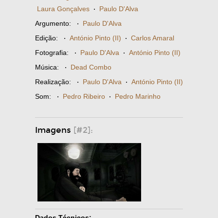
Laura Gonçalves
·
Paulo D'Alva
Argumento:
·
Paulo D'Alva
Edição:
·
António Pinto (II)
·
Carlos Amaral
Fotografia:
·
Paulo D'Alva
·
António Pinto (II)
Música:
·
Dead Combo
Realização:
·
Paulo D'Alva
·
António Pinto (II)
Som:
·
Pedro Ribeiro
·
Pedro Marinho
Imagens
[#2]:
Dados Técnicos: