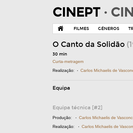
CINEPT
· C
FILMES
GÉNEROS
T
O Canto da Solidão
(
30 min
Curta-metragem
Realização:
·
Carlos Michaelis de Vascon
Equipa
Equipa técnica [#2]
Produção:
·
Carlos Michaelis de Vasconc
Realização:
·
Carlos Michaelis de Vasco