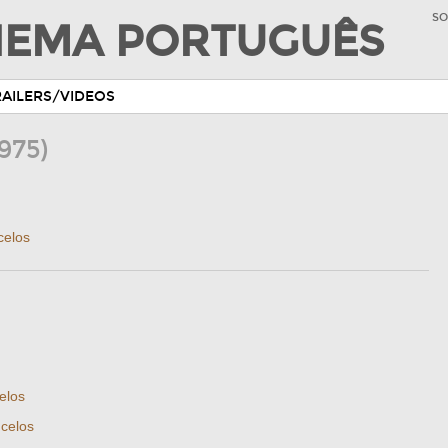
SO
INEMA PORTUGUÊS
RAILERS/VIDEOS
1975)
celos
elos
ncelos