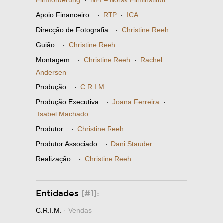
·
Apoio Financeiro:
·
RTP
·
ICA
Direcção de Fotografia:
·
Christine Reeh
Guião:
·
Christine Reeh
Montagem:
·
Christine Reeh
·
Rachel
Andersen
Produção:
·
C.R.I.M.
Produção Executiva:
·
Joana Ferreira
·
Isabel Machado
Produtor:
·
Christine Reeh
Produtor Associado:
·
Dani Stauder
Realização:
·
Christine Reeh
Entidades
[#1]:
C.R.I.M.
· Vendas