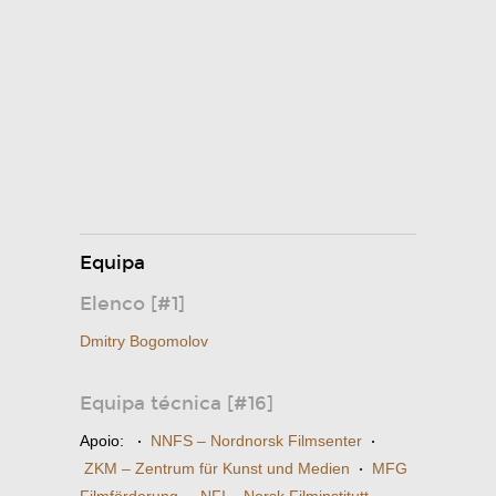
Equipa
Elenco [#1]
Dmitry Bogomolov
Equipa técnica [#16]
Apoio:
·
NNFS – Nordnorsk Filmsenter
·
ZKM – Zentrum für Kunst und Medien
·
MFG
Filmförderung
NFI – Norsk Filminstitutt