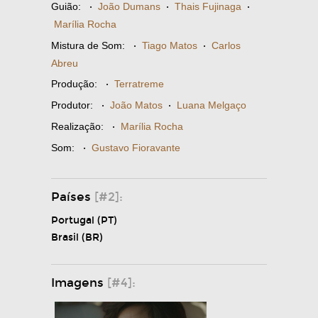
Guião:
·
João Dumans
·
Thais Fujinaga
·
Marília Rocha
Mistura de Som:
·
Tiago Matos
·
Carlos
Abreu
Produção:
·
Terratreme
Produtor:
·
João Matos
·
Luana Melgaço
Realização:
·
Marília Rocha
Som:
·
Gustavo Fioravante
Países
[#2]:
Portugal (PT)
Brasil (BR)
Imagens
[#4]: