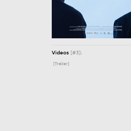
Videos
[#3]:
[Trailer]