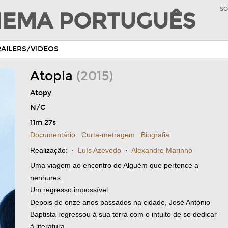
SO
INEMA PORTUGUÊS
RAILERS/VIDEOS
Atopia
(2015)
Atopy
N/C
11m 27s
Documentário
Curta-metragem
Biografia
Realização:
·
Luís Azevedo
·
Alexandre Marinho
Uma viagem ao encontro de Alguém que pertence a
nenhures.
Um regresso impossível.
Depois de onze anos passados na cidade, José António
Baptista regressou à sua terra com o intuito de se dedicar
à literatura.