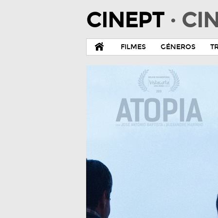
CINEPT
· C
FILMES
GÉNEROS
T