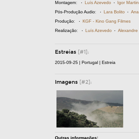
Montagem:
·
Luís Azevedo
·
Igor Martin
Pós-Produção Audio:
·
Lara Bolito
·
Ana
Produção:
·
KGF - Kino Gang Filmes
Realização:
·
Luís Azevedo
·
Alexandre
Estreias
[#1]:
2015-09-25 | Portugal | Estreia
Imagens
[#2]:
Outras informações: