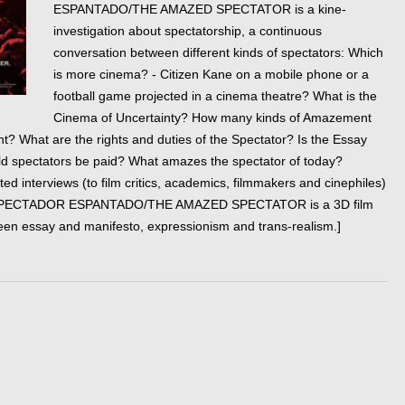
ESPANTADO/THE AMAZED SPECTATOR is a kine-
investigation about spectatorship, a continuous
conversation between different kinds of spectators: Which
is more cinema? - Citizen Kane on a mobile phone or a
football game projected in a cinema theatre? What is the
Cinema of Uncertainty? How many kinds of Amazement
? What are the rights and duties of the Spectator? Is the Essay
ld spectators be paid? What amazes the spectator of today?
ted interviews (to film critics, academics, filmmakers and cinephiles)
 O ESPECTADOR ESPANTADO/THE AMAZED SPECTATOR is a 3D film
een essay and manifesto, expressionism and trans-realism.]