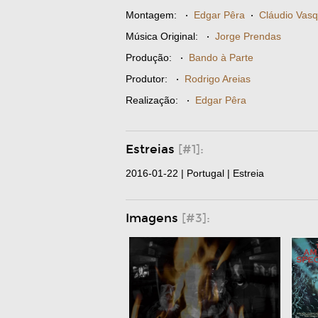
Montagem:
·
Edgar Pêra
·
Cláudio Vas
Música Original:
·
Jorge Prendas
Produção:
·
Bando à Parte
Produtor:
·
Rodrigo Areias
Realização:
·
Edgar Pêra
Estreias
[#1]:
2016-01-22 | Portugal | Estreia
Imagens
[#3]: