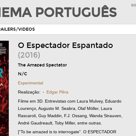
SO
INEMA PORTUGUÊS
RAILERS/VIDEOS
O Espectador Espantado
(2016)
The Amazed Spectator
N/C
Experimental
Realização:
·
Edgar Pêra
Filme em 3D. Entrevistas com Laura Mulvey, Eduardo
Lourenço, Augusto M. Seabra, Olaf Möller, Laura
Rascaroli, Guy Maddin, F.J. Ossang, Wanda Strauven,
André Gaudreault, Toby Miller, entre outras.
[“To be amazed is to interrogate”. O ESPECTADOR