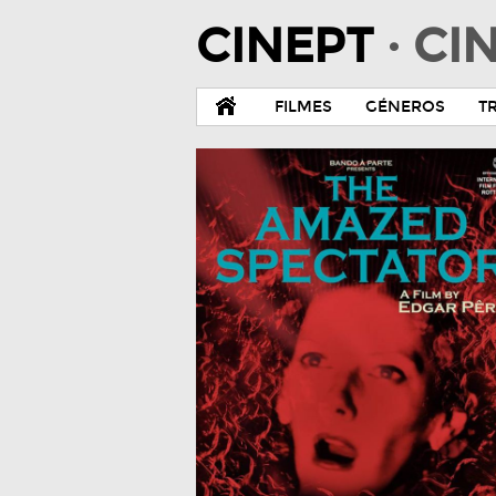
CINEPT
· C
FILMES
GÉNEROS
T