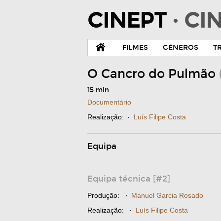
CINEPT
· C
FILMES
GÉNEROS
T
O Cancro do Pulmão
15 min
Documentário
Realização:
·
Luís Filipe Costa
Equipa
Equipa técnica [#2]
Produção:
·
Manuel Garcia Rosado
Realização:
·
Luís Filipe Costa