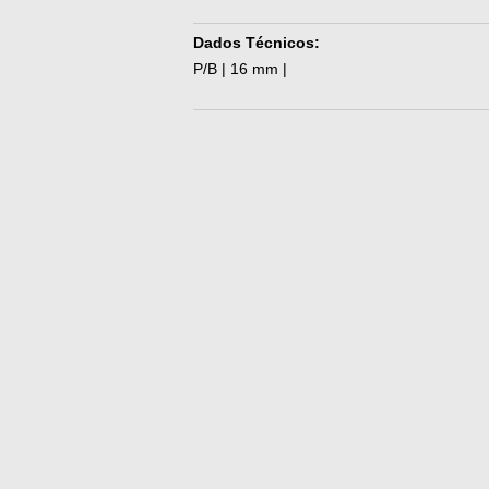
Dados Técnicos:
P/B | 16 mm |