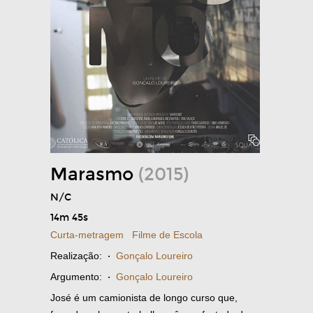
Marasmo
(2015)
N/C
14m 45s
Curta-metragem
Filme de Escola
Realização:
·
Gonçalo Loureiro
Argumento:
·
Gonçalo Loureiro
José é um camionista de longo curso que,