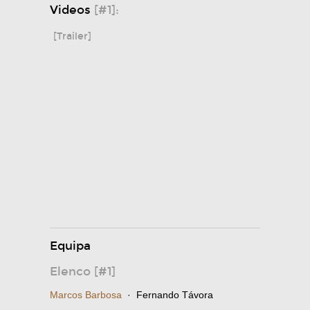
Videos
[#1]:
[Trailer]
Equipa
Elenco [#1]
Marcos Barbosa
· Fernando Távora