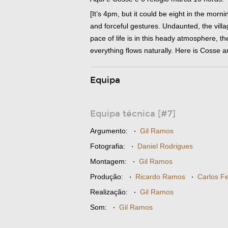
[It’s 4pm, but it could be eight in the morn
and forceful gestures. Undaunted, the village
pace of life is in this heady atmosphere, t
everything flows naturally. Here is Cosse a
Equipa
Equipa técnica [#7]
Argumento:
·
Gil Ramos
Fotografia:
·
Daniel Rodrigues
Montagem:
·
Gil Ramos
Produção:
·
Ricardo Ramos
·
Carlos Fe
Realização:
·
Gil Ramos
Som:
·
Gil Ramos