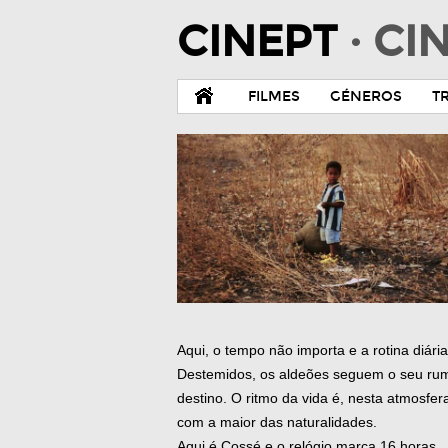
CINEPT
· C
FILMES
GÉNEROS
T
Aqui, o tempo não importa e a rotina diári
Destemidos, os aldeões seguem o seu ru
destino. O ritmo da vida é, nesta atmosfera
com a maior das naturalidades.
Aqui é Cossé e o relógio marca 16 horas.