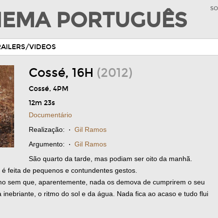
SO
INEMA PORTUGUÊS
RAILERS/VIDEOS
Cossé, 16H
(2012)
Cossé, 4PM
12m 23s
Documentário
Realização:
·
Gil Ramos
Argumento:
·
Gil Ramos
São quarto da tarde, mas podiam ser oito da manhã.
a é feita de pequenos e contundentes gestos.
mo sem que, aparentemente, nada os demova de cumprirem o seu
 inebriante, o ritmo do sol e da água. Nada fica ao acaso e tudo flui