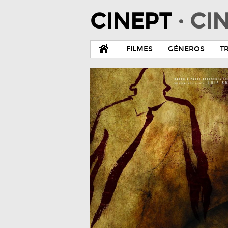
CINEPT
· C
FILMES
GÉNEROS
T