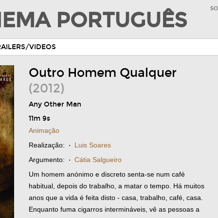
SO
INEMA PORTUGUÊS
RAILERS/VIDEOS
Outro Homem Qualquer
(2012)
Any Other Man
11m 9s
Animação
Realização:
·
Luis Soares
Argumento:
·
Cátia Salgueiro
Um homem anónimo e discreto senta-se num café
habitual, depois do trabalho, a matar o tempo. Há muitos
anos que a vida é feita disto - casa, trabalho, café, casa.
Enquanto fuma cigarros intermináveis, vê as pessoas a