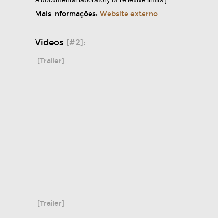
A documental laboratory of reflexive limits.]
Mais informações:
Website externo
Videos
[#2]:
[Trailer]
[Trailer]