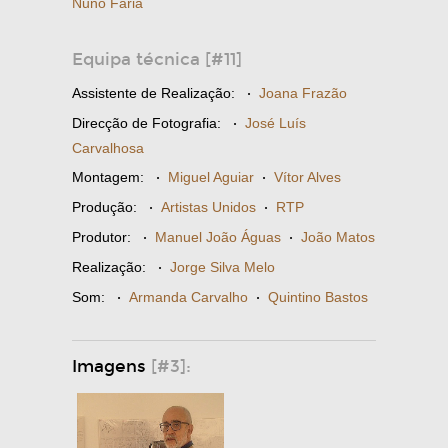
Nuno Faria
Equipa técnica [#11]
Assistente de Realização:
·
Joana Frazão
Direcção de Fotografia:
·
José Luís
Carvalhosa
Montagem:
·
Miguel Aguiar
·
Vítor Alves
Produção:
·
Artistas Unidos
·
RTP
Produtor:
·
Manuel João Águas
·
João Matos
Realização:
·
Jorge Silva Melo
Som:
·
Armanda Carvalho
·
Quintino Bastos
Imagens
[#3]: