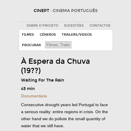
CINEPT
· CINEMA PORTUGUÊS
SOBRE O PROJETO
SUGESTÕES
CONTACTOS
FILMES
GÉNEROS
TRAILERS/VIDEOS
PROCURAR
À Espera da Chuva
(19??)
Waiting For The Rain
45 min
Documentário
Consecutive drought years led Portugal to face
a serious reality: entire regions in crisis. On the
other hand we do pollute the small quantity of
water that we still have.