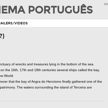
SO
INEMA PORTUGUÊS
RAILERS/VIDEOS
?)
anctuary of wrecks and treasures lying in the bottom of the sea.
n the 16th, 17th and 18th centuries several ships called the bay,
ew World.
ever that the bay of Angra do Heroísmo finally gathered one of the
 patrimony. The waters surrounding the island of Terceira are