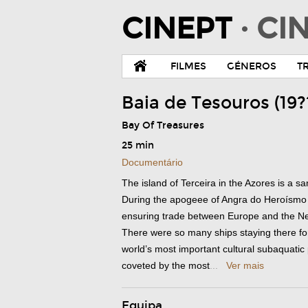
CINEPT
· C
FILMES
GÉNEROS
T
Baia de Tesouros (19?
Bay Of Treasures
25 min
Documentário
The island of Terceira in the Azores is a s
During the apogeee of Angra do Heroísmo o
ensuring trade between Europe and the N
There were so many ships staying there for
world’s most important cultural subaquatic
coveted by the most
...
Ver mais
Equipa