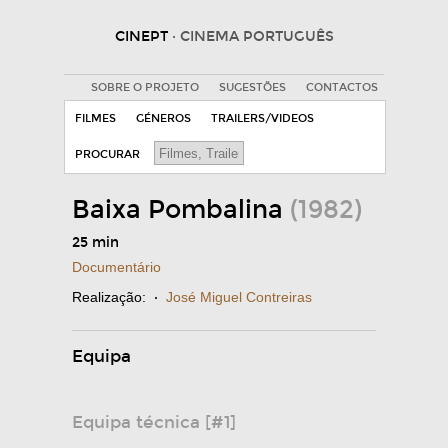
CINEPT
· CINEMA PORTUGUÊS
SOBRE O PROJETO
SUGESTÕES
CONTACTOS
FILMES
GÉNEROS
TRAILERS/VIDEOS
PROCURAR
Baixa Pombalina
(1982)
25 min
Documentário
Realização:
·
José Miguel Contreiras
Equipa
Equipa técnica [#1]