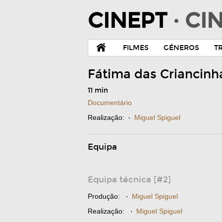
CINEPT
· C
FILMES
GÉNEROS
T
Fátima das Criancin
11 min
Documentário
Realização:
·
Miguel Spiguel
Equipa
Equipa técnica [#2]
Produção:
·
Miguel Spiguel
Realização:
·
Miguel Spiguel