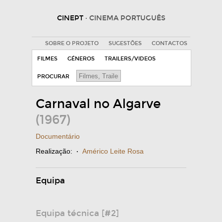
CINEPT
· CINEMA PORTUGUÊS
SOBRE O PROJETO
SUGESTÕES
CONTACTOS
FILMES
GÉNEROS
TRAILERS/VIDEOS
PROCURAR
Carnaval no Algarve
(1967)
Documentário
Realização:
·
Américo Leite Rosa
Equipa
Equipa técnica [#2]