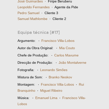
José Guimarães
· Firipe Beruberu
Leopoldo Fernandes
· Agente da Pide
Pedro Samuel
· Cliente 3
Samuel Mathlombe
· Cliente 2
Equipa técnica [#17]
Argumento:
·
Francisco Villa-Lobos
Autor da Obra Original:
·
Mia Couto
Chefe de Produção:
·
Carlos Mavume
Direcção de Produção:
·
João Montalverne
Fotografia:
·
Leonardo Simões
Mistura de Som:
·
Branko Neskov
Montagem:
·
Francisco Villa-Lobos
·
Rui
Branquinho
·
Miguel Ribeiro
Música:
·
Emanuel Lima
·
Francisco Villa-
Lobos